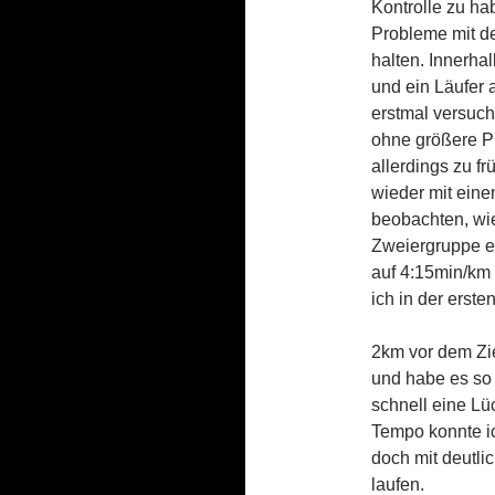
Kontrolle zu h
Probleme mit d
halten. Innerha
und ein Läufer 
erstmal versuch
ohne größere P
allerdings zu f
wieder mit ein
beobachten, wie
Zweiergruppe en
auf 4:15min/km 
ich in der erst
2km vor dem Zie
und habe es so 
schnell eine L
Tempo konnte ic
doch mit deutli
laufen.