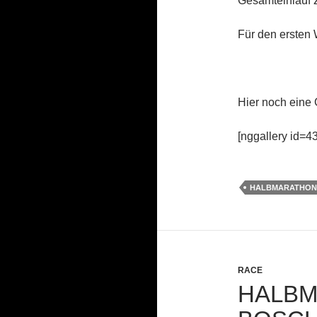
Gesamteinlauf z
Für den ersten 
Hier noch eine 
[nggallery id=43
HALBMARATHON
RACE
HALBM