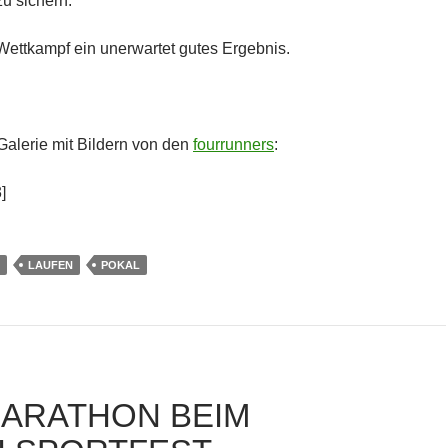
u sichern.
Wettkampf ein unerwartet gutes Ergebnis.
Galerie mit Bildern von den
fourrunners
:
]
LAUFEN
POKAL
ARATHON BEIM