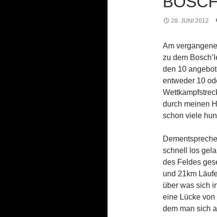
BOSCH
28. JUNI 2012
Am vergangenen
zu dem Bosch’l
den 10 angebote
entweder 10 ode
Wettkampfstreck
durch meinen H
schon viele hu
Dementsprechend
schnell los gel
des Feldes gese
und 21km Läufer
über was sich i
eine Lücke von 
dem man sich au