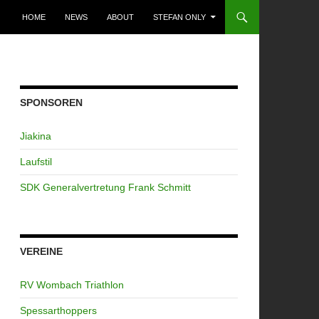
ZUM INHALT SPRINGEN
HOME
NEWS
ABOUT
STEFAN ONLY
SPONSOREN
Jiakina
Laufstil
SDK Generalvertretung Frank Schmitt
VEREINE
RV Wombach Triathlon
Spessarthoppers