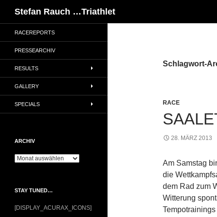
Suchen
Stefan Rauch …Triathlet
RACEREPORTS
PRESSEARCHIV
Schlagwort-Ar
RESULTS
GALLERY
RACE
SPECIALS
SAALE
28. MÄRZ 2013
ARCHIV
Archiv
Am Samstag bin
die Wettkampfsa
dem Rad zum We
STAY TUNED…
Witterung spon
[DISPLAY_ACURAX_ICONS]
Tempotrainings 