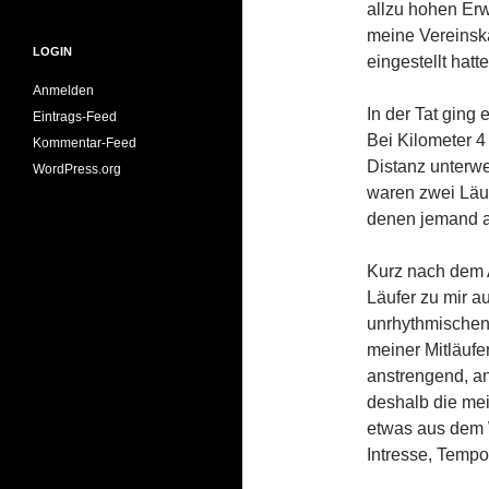
allzu hohen Er
meine Vereinska
LOGIN
eingestellt hatte
Anmelden
In der Tat ging
Eintrags-Feed
Bei Kilometer 4
Kommentar-Feed
Distanz unterw
WordPress.org
waren zwei Läuf
denen jemand 
Kurz nach dem 
Läufer zu mir a
unrhythmischen
meiner Mitläufe
anstrengend, an
deshalb die mei
etwas aus dem W
Intresse, Temp