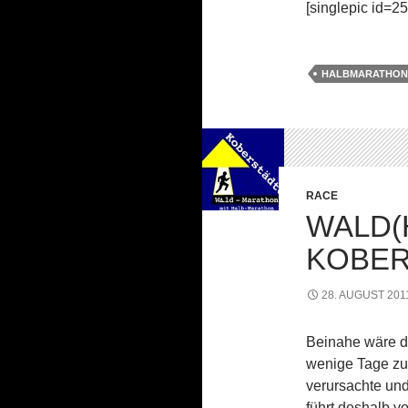
[singlepic id=2
HALBMARATHON
RACE
WALD(
KOBERS
28. AUGUST 201
Beinahe wäre di
wenige Tage zu
verursachte und
führt deshalb v