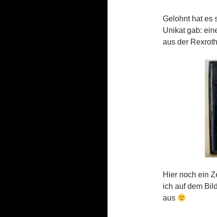
Gelohnt hat es 
Unikat gab: eine
aus der Rexroth
Hier noch ein Ze
ich auf dem Bil
aus