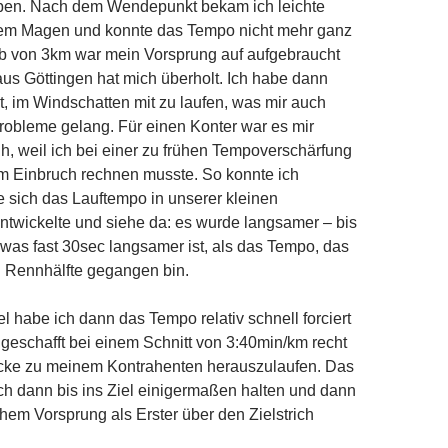
aben. Nach dem Wendepunkt bekam ich leichte
em Magen und konnte das Tempo nicht mehr ganz
lb von 3km war mein Vorsprung auf aufgebraucht
aus Göttingen hat mich überholt. Ich habe dann
t, im Windschatten mit zu laufen, was mir auch
robleme gelang. Für einen Konter war es mir
rüh, weil ich bei einer zu frühen Tempoverschärfung
em Einbruch rechnen musste. So konnte ich
 sich das Lauftempo in unserer kleinen
twickelte und siehe da: es wurde langsamer – bis
was fast 30sec langsamer ist, als das Tempo, das
en Rennhälfte gegangen bin.
l habe ich dann das Tempo relativ schnell forciert
geschafft bei einem Schnitt von 3:40min/km recht
ücke zu meinem Kontrahenten herauszulaufen. Das
h dann bis ins Ziel einigermaßen halten und dann
chem Vorsprung als Erster über den Zielstrich