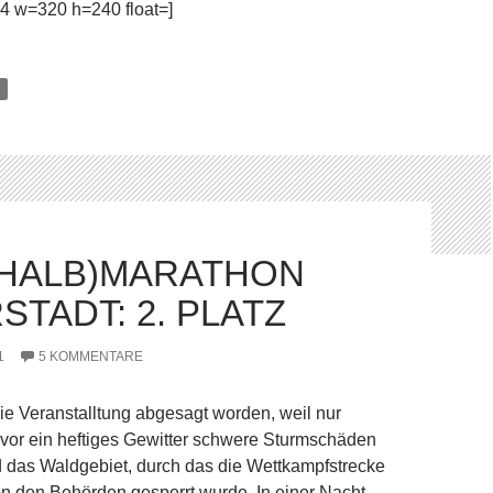
54 w=320 h=240 float=]
HALB)MARATHON
TADT: 2. PLATZ
1
5 KOMMENTARE
e Veranstalltung abgesagt worden, weil nur
vor ein heftiges Gewitter schwere Sturmschäden
 das Waldgebiet, durch das die Wettkampfstrecke
on den Behörden gesperrt wurde. In einer Nacht-