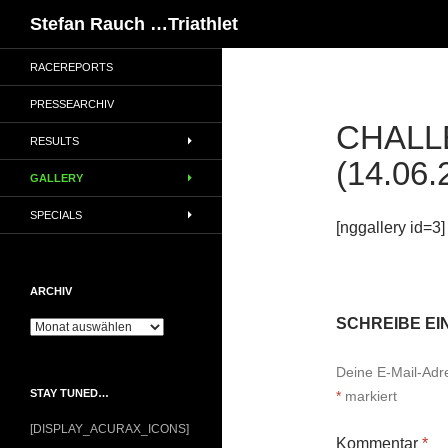
Suchen
Stefan Rauch …Triathlet
RACEREPORTS
PRESSEARCHIV
CHALL
RESULTS
(14.06.
GALLERY
SPECIALS
[nggallery id=3]
ARCHIV
SCHREIBE E
Archiv
Deine E-Mail-Adres
STAY TUNED…
*
markiert
[DISPLAY_ACURAX_ICONS]
Kommentar
*