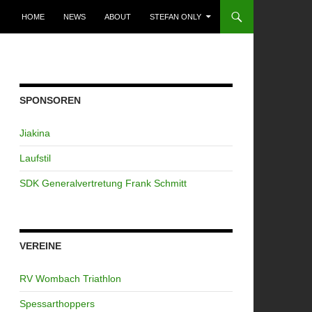
ZUM INHALT SPRINGEN
HOME
NEWS
ABOUT
STEFAN ONLY
SPONSOREN
Jiakina
Laufstil
SDK Generalvertretung Frank Schmitt
VEREINE
RV Wombach Triathlon
Spessarthoppers