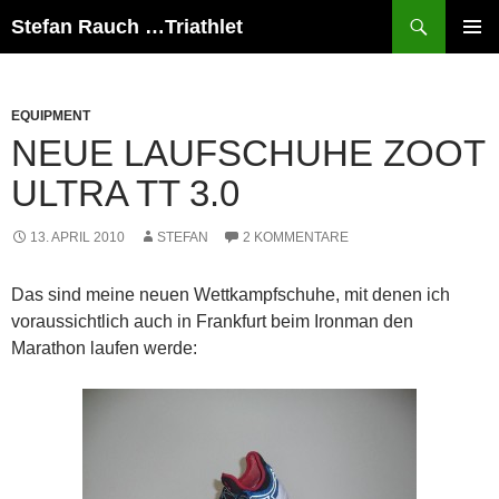
Suchen
Stefan Rauch …Triathlet
ZUM
PRIMÄR
INHALT
MENÜ
SPRINGEN
EQUIPMENT
NEUE LAUFSCHUHE ZOOT
ULTRA TT 3.0
13. APRIL 2010
STEFAN
2 KOMMENTARE
Das sind meine neuen Wettkampfschuhe, mit denen ich
voraussichtlich auch in Frankfurt beim Ironman den
Marathon laufen werde: