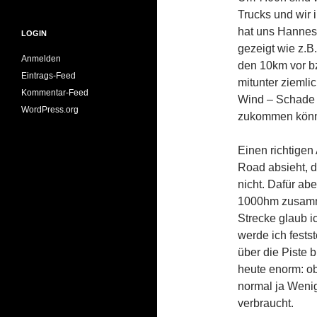
Trucks und wir
hat uns Hannes
LOGIN
gezeigt wie z.
Anmelden
den 10km vor b
Eintrags-Feed
mitunter ziemlic
Kommentar-Feed
Wind – Schade e
WordPress.org
zukommen könn
Einen richtigen
Road absieht, 
nicht. Dafür ab
1000hm zusamme
Strecke glaub i
werde ich fest
über die Piste 
heute enorm: ob
normal ja Wenig
verbraucht.