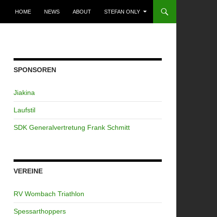
ZUM INHALT SPRINGEN
HOME
NEWS
ABOUT
STEFAN ONLY
SPONSOREN
Jiakina
Laufstil
SDK Generalvertretung Frank Schmitt
VEREINE
RV Wombach Triathlon
Spessarthoppers