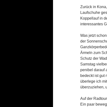
Zurück in Kona,
Laufschuhe ges
Koppellauf in d
interessantes G
Was jetzt schon 
der Sonnenschut
Ganzkörperbede
Ärmeln zum Sch
Schutz der Wad
Samstag vielben
penibel darauf 
bedeckt ist gut
überlege ich mi
überzuziehen, u
Auf der Radtour
Ein paar bewegt