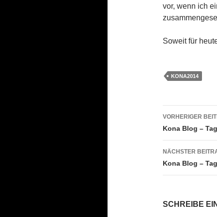
vor, wenn ich 
zusammengeset
Soweit für heute
KONA2014
Beitrags
VORHERIGER BEI
Kona Blog – Ta
NÄCHSTER BEITR
Kona Blog – Tag
SCHREIBE E