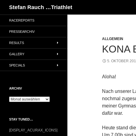
Suchen
Stefan Rauch …Triathlet
RACEREPORTS
PRESSEARCHIV
ALLGEMEIN
RESULTS
KONA 
GALLERY
5. OKTOBER 20
SPECIALS
Aloha!
ARCHIV
Nach unserer La
nochmal zugesc
Archiv
meiner Gymnast
dafür war.
STAY TUNED…
Heute stand di
[DISPLAY_ACURAX_ICONS]
Um 7.00h sind w