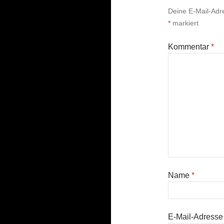
Deine E-Mail-Adres
*
markiert
Kommentar
*
Name
*
E-Mail-Adress