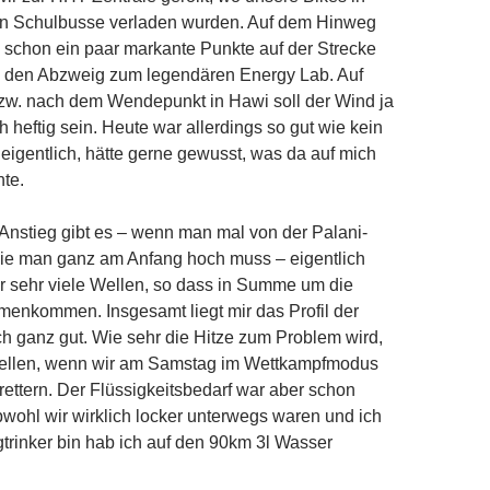
 in Schulbusse verladen wurden. Auf dem Hinweg
 schon ein paar markante Punkte auf der Strecke
B. den Abzweig zum legendären Energy Lab. Auf
zw. nach dem Wendepunkt in Hawi soll der Wind ja
h heftig sein. Heute war allerdings so gut wie kein
igentlich, hätte gerne gewusst, was da auf mich
te.
 Anstieg gibt es – wenn man mal von der Palani-
die man ganz am Anfang hoch muss – eigentlich
er sehr viele Wellen, so dass in Summe um die
nkommen. Insgesamt liegt mir das Profil der
ch ganz gut. Wie sehr die Hitze zum Problem wird,
stellen, wenn wir am Samstag im Wettkampfmodus
brettern. Der Flüssigkeitsbedarf war aber schon
wohl wir wirklich locker unterwegs waren und ich
trinker bin hab ich auf den 90km 3l Wasser