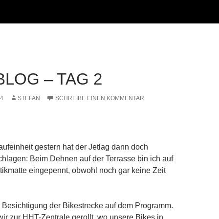
BLOG – TAG 2
14
STEFAN
SCHREIBE EINEN KOMMENTAR
ufeinheit gestern hat der Jetlag dann doch
hlagen: Beim Dehnen auf der Terrasse bin ich auf
ikmatte eingepennt, obwohl noch gar keine Zeit
e Besichtigung der Bikestrecke auf dem Programm.
ir zur HHT-Zentrale gerollt, wo unsere Bikes in