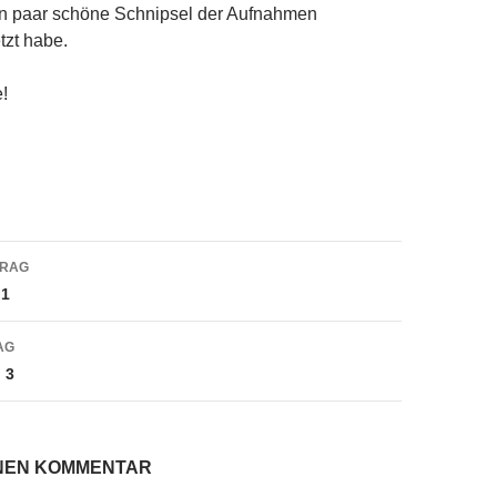
ein paar schöne Schnipsel der Aufnahmen
zt habe.
!
navigation
TRAG
g1
AG
 3
INEN KOMMENTAR