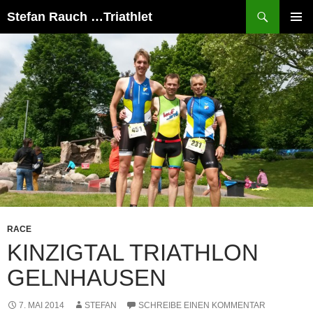
Suchen
Stefan Rauch …Triathlet
ZUM
PRIMÄR
INHALT
MENÜ
SPRINGEN
RACE
KINZIGTAL TRIATHLON
GELNHAUSEN
7. MAI 2014
STEFAN
SCHREIBE EINEN KOMMENTAR